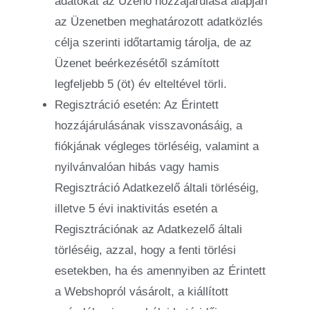
adatokat az Üzenő hozzájárulása alapján
az Üzenetben meghatározott adatközlés
célja szerinti időtartamig tárolja, de az
Üzenet beérkezésétől számított
legfeljebb 5 (öt) év elteltével törli.
Regisztráció esetén: Az Érintett
hozzájárulásának visszavonásáig, a
fiókjának végleges törléséig, valamint a
nyilvánvalóan hibás vagy hamis
Regisztráció Adatkezelő általi törléséig,
illetve 5 évi inaktivitás esetén a
Regisztrációnak az Adatkezelő általi
törléséig, azzal, hogy a fenti törlési
esetekben, ha és amennyiben az Érintett
a Webshopról vásárolt, a kiállított