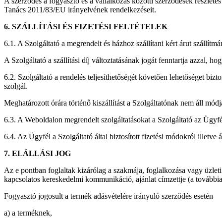
A szerződés a fogyasztó és a vállalkozás közötti szerződések részletes 
Tanács 2011/83/EU irányelvének rendelkezéseit.
6. SZÁLLÍTÁSI ÉS FIZETÉSI FELTÉTELEK
6.1. A Szolgáltató a megrendelt és házhoz szállítani kért árut szállítmán
A Szolgáltató a szállítási díj változtatásának jogát fenntartja azzal
6.2. Szolgáltató a rendelés teljesíthetőségét követően lehetőséget bizt
szolgál.
Meghatározott órára történő kiszállítást a Szolgáltatónak nem áll módj
6.3. A Weboldalon megrendelt szolgáltatásokat a Szolgáltató az Ügyfél
6.4. Az Ügyfél a Szolgáltató által biztosított fizetési módokról illetve
7. ELÁLLÁSI JOG
Az e pontban foglaltak kizárólag a szakmája, foglalkozása vagy üzleti
kapcsolatos kereskedelmi kommunikáció, ajánlat címzettje (a további
Fogyasztó jogosult a termék adásvételére irányuló szerződés esetén
a) a terméknek,