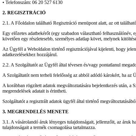
• Telefonszám: 06 20 527 6130
2. REGISZTRÁCIÓ
2.1. A Főoldalon található Regisztráció menüpont alatt, az ott található 
Egy előzetes adatbekérőt (egy szabadon választható felhasználónév, egy
követően egy részletesebb, személyes adatlap követ, melynek kitöltés
Az Ügyfél a Weboldalon történő regisztrációjával kijelenti, hogy jele
adatkezelésekhez hozzájárul.
2.2. A Szolgáltatót az Ügyfél által tévesen és/vagy pontatlanul megado
A Szolgáltatót nem terheli felelősség az abból adódó károkért, ha az Ü
A korábban rögzített adatok megváltoztatására bejelentkezés után, a 
megrendelések adatait is érintheti.
Szolgáltatót a regisztrált adatok ügyfél által történő megváltoztatásáb
3. MEGRENDELÉS MENETE
3.1. A vásárolandó áruk lényeges tulajdonságait, jellemzőit, az áruk h
tulajdonságait a termék csomagolása tartalmazza.