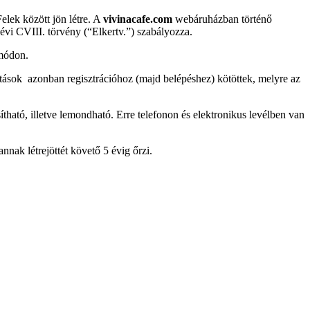
lek között jön létre. A
vivinacafe.com
webáruházban történő
évi CVIII. törvény (“Elkertv.”) szabályozza.
 módon.
atások
azonban regisztrációhoz (majd belépéshez) kötöttek, melyre az
ható, illetve lemondható. Erre telefonon és elektronikus levélben van
nnak létrejöttét követő 5 évig őrzi.