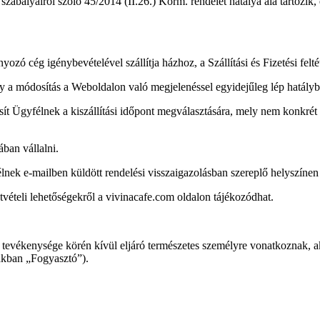
szabályairól szóló 45/2014 (II.26.) Korm. rendelet hatálya alá tartozik, 
yozó cég igénybevételével szállítja házhoz, a Szállítási és Fizetési felté
, hogy a módosítás a Weboldalon való megjelenéssel egyidejűleg lép hatál
osít Ügyfélnek a kiszállítási időpont megválasztására, mely nem konkrét id
ában vállalni.
nek e-mailben küldött rendelési visszaigazolásban szereplő helyszínen te
 átvételi lehetőségekről a vivinacafe.com oldalon tájékozódhat.
 tevékenysége körén kívül eljáró természetes személyre vonatkoznak, aki
akban „Fogyasztó”).