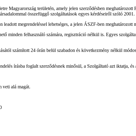
tre Magyarország területén, amely jelen szerződésben meghatározott Fe
 társadalommal összefüggő szolgáltatások egyes kérdéseiről szóló 2001. 
on leadott megrendeléssel lehetséges, a jelen ÁSZF-ben meghatározott
hető minden felhasználó számára, regisztráció nélkül is. Egyes szolgált
ásától számított 24 órán belül szabadon és következmény nélkül módosít
lés írásba foglalt szerződésnek minősül, a Szolgáltató azt iktatja, és a
 veti alá magát.
0