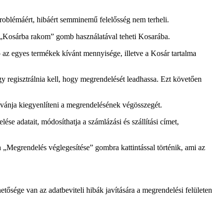
 problémáért, hibáért semminemű felelősség nem terheli.
tó „Kosárba rakom” gomb használatával teheti Kosarába.
 az egyes termékek kívánt mennyisége, illetve a Kosár tartalma
gy regisztrálnia kell, hogy megrendelését leadhassa. Ezt követően
ívánja kiegyenlíteni a megrendelésének végösszegét.
ése adatait, módosíthatja a számlázási és szállítási címet,
 a „Megrendelés véglegesítése” gombra kattintással történik, ami az
ősége van az adatbeviteli hibák javítására a megrendelési felületen