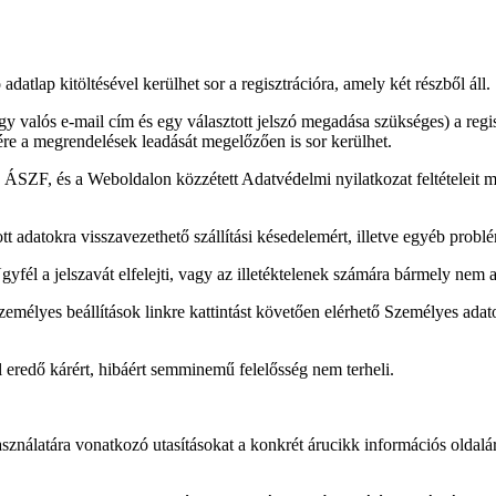
adatlap kitöltésével kerülhet sor a regisztrációra, amely két részből áll.
 valós e-mail cím és egy választott jelszó megadása szükséges) a regisz
ére a megrendelések leadását megelőzően is sor kerülhet.
n ÁSZF, és a Weboldalon közzétett Adatvédelmi nyilatkozat feltételeit m
tt adatokra visszavezethető szállítási késedelemért, illetve egyéb prob
gyfél a jelszavát elfelejti, vagy az illetéktelenek számára bármely nem 
Személyes beállítások linkre kattintást követően elérhető Személyes ad
ól eredő kárért, hibáért semminemű felelősség nem terheli.
asználatára vonatkozó utasításokat a konkrét árucikk információs oldalá