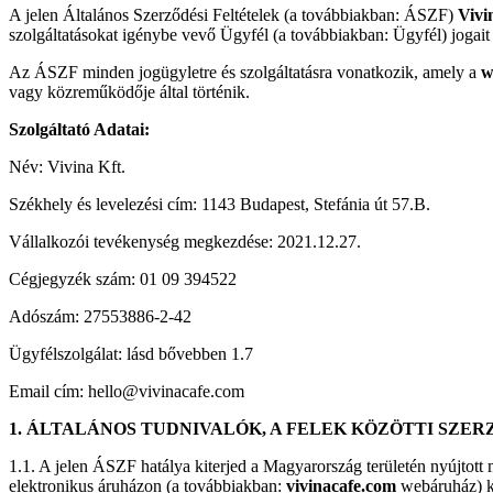
A jelen Általános Szerződési Feltételek (a továbbiakban: ÁSZF)
Vivi
szolgáltatásokat igénybe vevő Ügyfél (a továbbiakban: Ügyfél) jogait 
Az ÁSZF minden jogügyletre és szolgáltatásra vonatkozik, amely a
w
vagy közreműködője által történik.
Szolgáltató Adatai:
Név: Vivina Kft.
Székhely és levelezési cím: 1143 Budapest, Stefánia út 57.B.
Vállalkozói tevékenység megkezdése: 2021.12.27.
Cégjegyzék szám: 01 09 394522
Adószám: 27553886-2-42
Ügyfélszolgálat: lásd bővebben 1.7
Email cím: hello@vivinacafe.com
1. ÁLTALÁNOS TUDNIVALÓK, A FELEK KÖZÖTTI SZE
1.1. A jelen ÁSZF hatálya kiterjed a Magyarország területén nyújtott
elektronikus áruházon (a továbbiakban:
vivinacafe.com
webáruház) ke