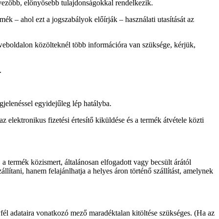
dvezőbb, előnyösebb tulajdonságokkal rendelkezik.
ék – ahol ezt a jogszabályok előírják – használati utasítását az
weboldalon közölteknél több információra van szüksége, kérjük,
.
jelenéssel egyidejűleg lép hatályba.
lektronikus fizetési értesítő kiküldése és a termék átvétele közti
 a termék közismert, általánosan elfogadott vagy becsült árától
llítani, hanem felajánlhatja a helyes áron történő szállítást, amelynek
fél adataira vonatkozó mező maradéktalan kitöltése szükséges. (Ha az