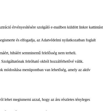
tráció érvényesítésére szolgáló e-mailben küldött linkre kattintást
egismerte és elfogadja, az Adatvédelmi nyilatkozatban foglalt
lémáért, hibáért semminemű felelősség nem terheli.
a Szolgáltatónak felróható okból hozzáférhetővé válik.
atok módosítása menüpontban van lehetőség, amely az aktív
ról lehet megismerni azzal, hogy az áru részletes tényleges