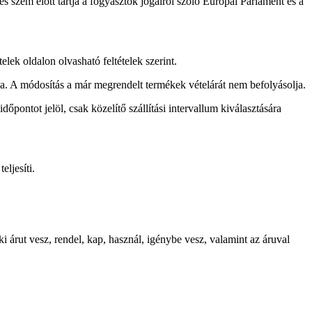
és szem előtt tartja a fogyasztók jogairól szóló Európai Parlament és a
telek oldalon olvasható feltételek szerint.
yba. A módosítás a már megrendelt termékek vételárát nem befolyásolja.
őpontot jelöl, csak közelítő szállítási intervallum kiválasztására
ljesíti.
 árut vesz, rendel, kap, használ, igénybe vesz, valamint az áruval