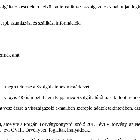
zolgáltató késedelem nélkül, automatikus visszaigazoló e-mail útján leg
 (pl. számlázási és szállítási információk),
ermék árát,
gy a megrendelése a Szolgáltatóhoz megérkezett.
ül, vagyis 48 órán belül nem kapja meg Szolgáltatótól az elküldött rend
t vesz észre a visszaigazoló e-mailben szereplő adatok tekintetében, azt
 amelyre a Polgári Törvénykönyvről szóló 2013. évi V. törvény, az ele
. évi CVIII. törvényben foglaltak irányadóak.