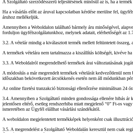
A Szolgáltató szerződésszerű teljesítésének minősül az is, ha a term
Ha a vásárlás előtt az áruval kapcsolatban kérdése merülne fel, ügyfél
áruhoz mellékeljük.
Amennyiben a Weboldalon található bármely áru minőségével, alapvető
forduljon ügyfélszolgálatunkhoz, melynek adatait, elérhetőségét az 1.7
3.2. A vételár mindig a kiválasztott termék mellett feltüntetett összeg,
A termékek vételára nem tartalmazza a kiszállítás költségét, kivéve h
3.3. A Weboldalról megrendelhető termékek árai változtatásának jogát
A módosítás a már megrendelt termékek vételárát kedvezőtlenül nem bef
időszakban bekövetkezett árcsökkenés esetén nem áll módunkban pénzt
Az online fizetési tranzakció biztonsági ellenőrzése minimálisan 24 ór
3.4. Amennyiben a Szolgáltató minden gondossága ellenére hibás ár kerü
jelentősen eltérő, esetleg rendszerhiba miatt megjelenő “0” Ft-os vagy 
ismeretében az Ügyfél elállhat vásárlási szándékától.
A weboldalon megjelentetett termékképek helyenként csak illusztrációk
3.5. A megrendelést a Szolgáltató Weboldalán keresztül nem csak reg