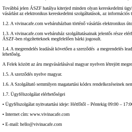
Továbbá jelen ÁSZF hatálya kiterjed minden olyan kereskedelmi ügyle
vásárlást az elektronikus kereskedelmi szolgáltatások, az információs
1.2. A vivinacafe.com webáruházban történő vásárlás elektronikus út
1.3. A vivinacafe.com webáruház szolgáltatásainak jelentős része elér
ÁSZF-ben rögzítetteknek megfelelően bárki jogosult.
1.4. A megrendelés leadását követően a szerződés
a megrendelés lead
lehetőség.
A Felek között az áru megvásárlásával magyar nyelven létrejött megrende
1.5. A szerződés nyelve magyar.
1.6. A Szolgáltató semmilyen magatartási kódex rendelkezéseinek nem
1.7. Ügyfélszolgálat elérhetőségei
• Ügyfélszolgálat nyitvatartási ideje: Hétfőtől – Péntekig 09:00 – 17:0
• Internet cím: www.vivinacafe.com
• E-mail: hello@vivinacafe.com