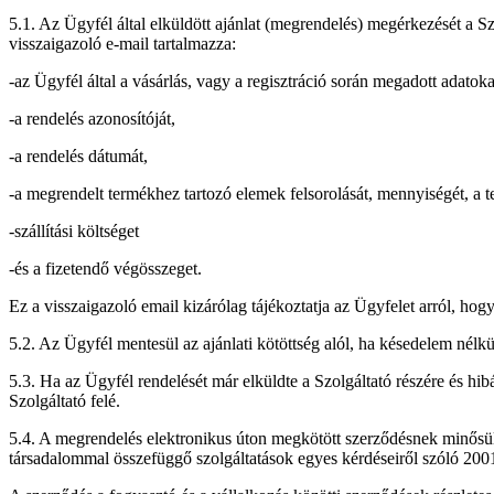
5.1. Az Ügyfél által elküldött ajánlat (megrendelés) megérkezését a S
visszaigazoló e-mail tartalmazza:
-az Ügyfél által a vásárlás, vagy a regisztráció során megadott adatokat
-a rendelés azonosítóját,
-a rendelés dátumát,
-a megrendelt termékhez tartozó elemek felsorolását, mennyiségét, a t
-szállítási költséget
-és a fizetendő végösszeget.
Ez a visszaigazoló email kizárólag tájékoztatja az Ügyfelet arról, ho
5.2. Az Ügyfél mentesül az ajánlati kötöttség alól, ha késedelem nélk
5.3. Ha az Ügyfél rendelését már elküldte a Szolgáltató részére és hibá
Szolgáltató felé.
5.4. A megrendelés elektronikus úton megkötött szerződésnek minősül,
társadalommal összefüggő szolgáltatások egyes kérdéseiről szóló 2001