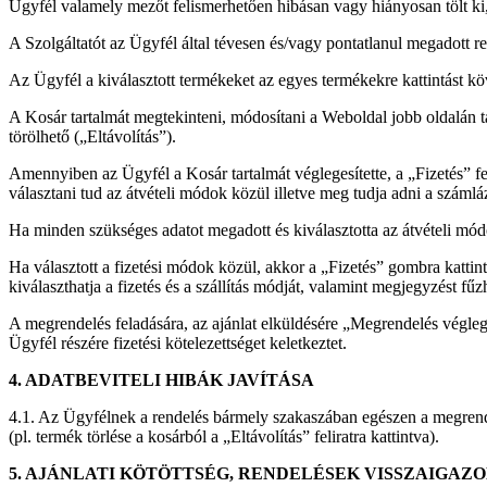
Ügyfél valamely mezőt felismerhetően hibásan vagy hiányosan tölt ki, 
A Szolgáltatót az Ügyfél által tévesen és/vagy pontatlanul megadott re
Az Ügyfél a kiválasztott termékeket az egyes termékekre kattintást k
A Kosár tartalmát megtekinteni, módosítani a Weboldal jobb oldalán t
törölhető („Eltávolítás”).
Amennyiben az Ügyfél a Kosár tartalmát véglegesítette, a „Fizetés” fe
választani tud az átvételi módok közül illetve meg tudja adni a számlázá
Ha minden szükséges adatot megadott és kiválasztotta az átvételi mód
Ha választott a fizetési módok közül, akkor a „Fizetés” gombra kattintv
kiválaszthatja a fizetés és a szállítás módját, valamint megjegyzést f
A megrendelés feladására, az ajánlat elküldésére „Megrendelés végleges
Ügyfél részére fizetési kötelezettséget keletkeztet.
4. ADATBEVITELI HIBÁK JAVÍTÁSA
4.1. Az Ügyfélnek a rendelés bármely szakaszában egészen a megrendel
(pl. termék törlése a kosárból a „Eltávolítás” feliratra kattintva).
5. AJÁNLATI KÖTÖTTSÉG, RENDELÉSEK VISSZAIGAZ