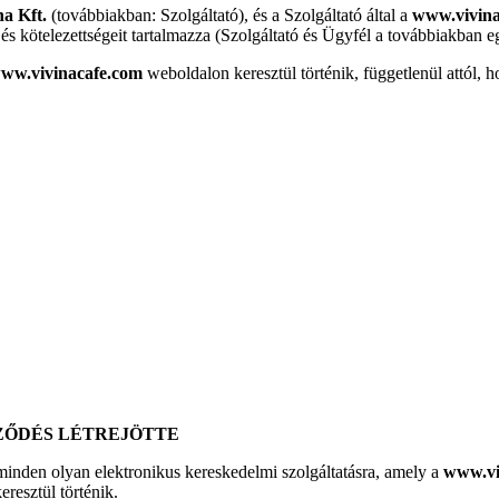
na Kft.
(továbbiakban: Szolgáltató), és a Szolgáltató által a
www.vivin
és kötelezettségeit tartalmazza (Szolgáltató és Ügyfél a továbbiakban e
ww.vivinacafe.com
weboldalon keresztül történik, függetlenül attól, 
RZŐDÉS LÉTREJÖTTE
 minden olyan elektronikus kereskedelmi szolgáltatásra, amely a
www.vi
resztül történik.