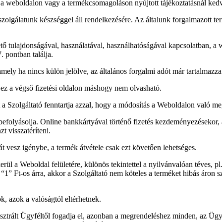
ék a weboldalon vagy a termékcsomagoláson nyújtott tájékoztatásnál ke
szolgálatunk készséggel áll rendelkezésére. Az általunk forgalmazott term
 tulajdonságával, használatával, használhatóságával kapcsolatban, a 
. pontban találja.
 amely ha nincs külön jelölve, az általános forgalmi adót már tartalmazza
a ez a végső fizetési oldalon máshogy nem olvasható.
 a Szolgáltató fenntartja azzal, hogy a módosítás a Weboldalon való meg
olyásolja. Online bankkártyával történő fizetés kezdeményezésekor, az e
 visszatéríteni.
át vesz igénybe, a termék átvétele csak ezt követően lehetséges.
l a Weboldal felületére, különös tekintettel a nyilvánvalóan téves, pl.
“1” Ft-os árra, akkor a Szolgáltató nem köteles a terméket hibás áron szá
, azok a valóságtól eltérhetnek.
isztrált Ügyféltől fogadja el, azonban a megrendeléshez minden, az Ügy