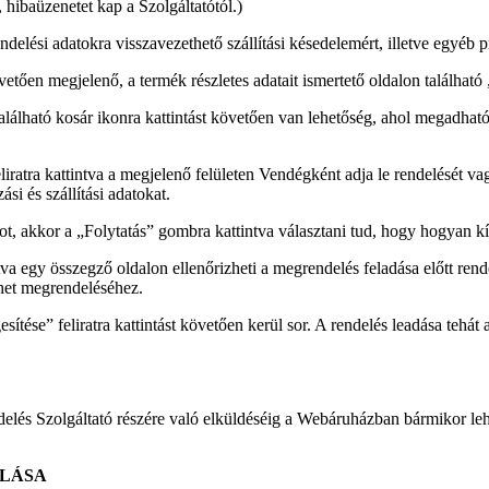
hibaüzenetet kap a Szolgáltatótól.)
ndelési adatokra visszavezethető szállítási késedelemért, illetve egyéb
övetően megjelenő, a termék részletes adatait ismertető oldalon találha
alálható kosár ikonra kattintást követően van lehetőség, ahol megadható
liratra kattintva a megjelenő felületen Vendégként adja le rendelését va
si és szállítási adatokat.
ot, akkor a „Folytatás” gombra kattintva választani tud, hogy hogyan k
a egy összegző oldalon ellenőrizheti a megrendelés feladása előtt rendel
űzhet megrendeléséhez.
ítése” feliratra kattintást követően kerül sor. A rendelés leadása tehát
és Szolgáltató részére való elküldéséig a Webáruházban bármikor lehet
OLÁSA