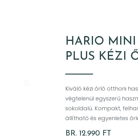
HARIO MINI
PLUS KÉZI 
Kiváló kézi őrlő otthoni 
végtelenül egyszerű haszná
sokoldalú. Kompakt, felha
állítható és egyenletes őrlé
BR. 12.990 FT