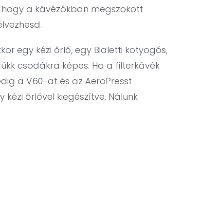
, hogy a kávézókban megszokott
élvezhesd.
or egy kézi őrlő, egy Bialetti kotyogós,
rükk csodákra képes. Ha a filterkávék
dig a V60-at és az AeroPresst
 kézi őrlővel kiegészítve. Nálunk