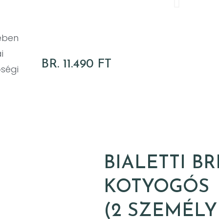
mében
i
BR. 11.490 FT
őségi
BIALETTI BR
KOTYOGÓS
(2 SZEMÉLY