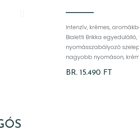
Intenzív, krémes, aromákb
Bialetti Brikka egyedüláll
nyomásszabályozó szelepp
nagyobb nyomáson, krémes
BR. 15.490 FT
GÓS