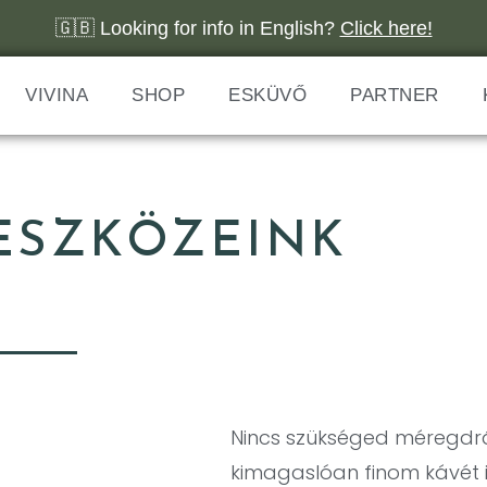
🇬🇧 Looking for info in English?
Click here!
VIVINA
SHOP
ESKÜVŐ
PARTNER
ESZKÖZEINK
Nincs szükséged méregdrá
kimagaslóan finom kávét 