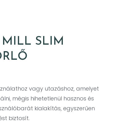
 MILL SLIM
ŐRLŐ
használathoz vagy utazáshoz, amelyet
lni, mégis hihetetlenül hasznos és
sználóbarát kialakítás, egyszerűen
st biztosít.