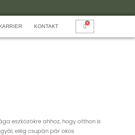
0
KARRIER
KONTAKT
ga eszközökre ahhoz, hogy otthon is
igyál, elég csupán pár okos