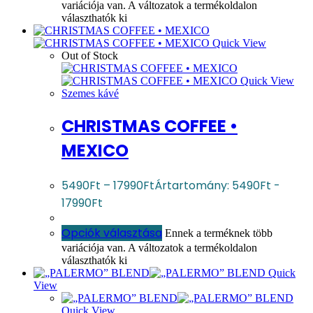
variációja van. A változatok a termékoldalon
választhatók ki
Quick View
Out of Stock
Quick View
Szemes kávé
CHRISTMAS COFFEE •
MEXICO
5490
Ft
–
17990
Ft
Ártartomány: 5490Ft -
17990Ft
Opciók választása
Ennek a terméknek több
variációja van. A változatok a termékoldalon
választhatók ki
Quick
View
Quick View