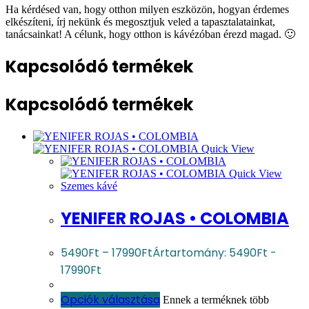
Ha kérdésed van, hogy otthon milyen eszközön, hogyan érdemes
elkészíteni, írj nekünk és megosztjuk veled a tapasztalatainkat,
tanácsainkat! A célunk, hogy otthon is kávézóban érezd magad. 🙂
Kapcsolódó termékek
Kapcsolódó termékek
Quick View
Quick View
Szemes kávé
YENIFER ROJAS • COLOMBIA
5490
Ft
–
17990
Ft
Ártartomány: 5490Ft -
17990Ft
Opciók választása
Ennek a terméknek több