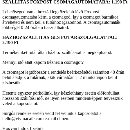
SZÁLLÍTÁS FOXPOST CSOMAGAUTOMATÁBA: 1.190 Ft
Lehetőséged van a hozzád legközelebb lévő Foxpost
csomagautomatába kérni a csomagod, így a csomagot bármikor
átveheted és nem kell a futárhoz igazodnod. A csomagautomaták
többségét 0-24 órában használhatod.
HÁZHOZSZÁLLÍTÁS GLS FUTÁRSZOLGÁLATTAL:
2.190 Ft
Termékeinket futár általi házhoz szállítással is megkaphatod.
Mennyi idő alatt kapom kézhez a csomagot?
A csomagot legtöbbször a rendelés beérkezésétől számított 48 órán
belül átadjuk a futárnak, akik várhatóan 1-2 munkanapon belül
kézbesítik.
Hetente egyszer pörkölünk, így készlethiány esetén előfordulhat
hosszabb szállítási idő, de ilyen esetben mindenképpen felvesszük
veled a kapcsolatot.
Sürgős rendelés esetén vedd fel velünk a kapcsolatot a
hello@vivinacafe.com e-mail címen.
Hogyan tudok fizetni?