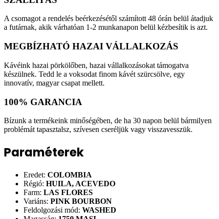
A csomagot a rendelés beérkezésétől számított 48 órán belül átadjuk
a futárnak, akik várhatóan 1-2 munkanapon belül kézbesítik is azt.
MEGBÍZHATÓ HAZAI VÁLLALKOZÁS
Kávéink hazai pörkölőben, hazai vállalkozásokat támogatva
készülnek. Tedd le a voksodat finom kávét szürcsölve, egy
innovatív, magyar csapat mellett.
100% GARANCIA
Bízunk a termékeink minőségében, de ha 30 napon belül bármilyen
problémát tapasztalsz, szívesen cseréljük vagy visszavesszük.
Paraméterek
Eredet:
COLOMBIA
Régió:
HUILA, ACEVEDO
Farm:
LAS FLORES
Variáns:
PINK BOURBON
Feldolgozási mód:
WASHED
Magasság:
1750 MASL