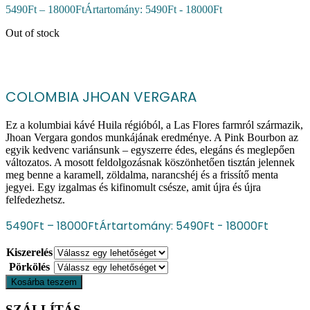
5490
Ft
–
18000
Ft
Ártartomány: 5490Ft - 18000Ft
Out of stock
COLOMBIA JHOAN VERGARA
Ez a kolumbiai kávé Huila régióból, a Las Flores farmról származik,
Jhoan Vergara gondos munkájának eredménye. A Pink Bourbon az
egyik kedvenc variánsunk – egyszerre édes, elegáns és meglepően
változatos. A mosott feldolgozásnak köszönhetően tisztán jelennek
meg benne a karamell, zöldalma, narancshéj és a frissítő menta
jegyei. Egy izgalmas és kifinomult csésze, amit újra és újra
felfedezhetsz.
5490
Ft
–
18000
Ft
Ártartomány: 5490Ft - 18000Ft
Kiszerelés
Pörkölés
Kosárba teszem
SZÁLLÍTÁS