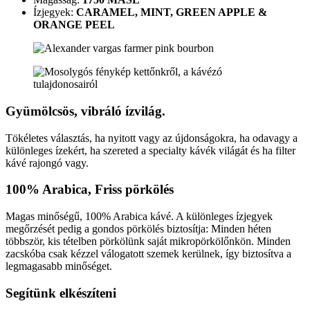
Ízjegyek:
CARAMEL, MINT, GREEN APPLE &
ORANGE PEEL
Gyümölcsös, vibráló ízvilág.
Tökéletes választás, ha nyitott vagy az újdonságokra, ha odavagy a
különleges ízekért, ha szereted a specialty kávék világát és ha filter
kávé rajongó vagy.
100% Arabica, Friss pörkölés
Magas minőségű, 100% Arabica kávé. A különleges ízjegyek
megőrzését pedig a gondos pörkölés biztosítja: Minden héten
többször, kis tételben pörkölünk saját mikropörkölőnkön. Minden
zacskóba csak kézzel válogatott szemek kerülnek, így biztosítva a
legmagasabb minőséget.
Segítünk elkészíteni