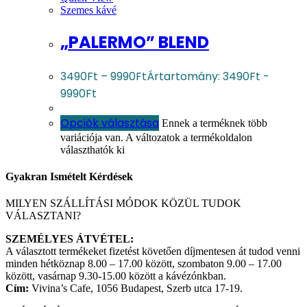
Szemes kávé
„PALERMO” BLEND
3490
Ft
–
9990
Ft
Ártartomány: 3490Ft -
9990Ft
Opciók választása
Ennek a terméknek több
variációja van. A változatok a termékoldalon
választhatók ki
Gyakran Ismételt Kérdések​
MILYEN SZÁLLÍTÁSI MÓDOK KÖZÜL TUDOK
VÁLASZTANI?​
SZEMÉLYES ÁTVÉTEL:
A választott termékeket fizetést követően díjmentesen át tudod venni
minden hétköznap 8.00 – 17.00 között, szombaton 9.00 – 17.00
között, vasárnap 9.30-15.00 között a kávézónkban.
Cím:
Vivina’s Cafe, 1056 Budapest, Szerb utca 17-19.