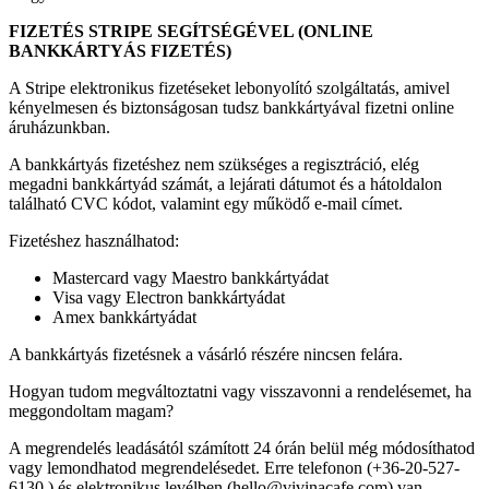
FIZETÉS STRIPE SEGÍTSÉGÉVEL (ONLINE
BANKKÁRTYÁS FIZETÉS)
A Stripe elektronikus fizetéseket lebonyolító szolgáltatás, amivel
kényelmesen és biztonságosan tudsz bankkártyával fizetni online
áruházunkban.
A bankkártyás fizetéshez nem szükséges a regisztráció, elég
megadni bankkártyád számát, a lejárati dátumot és a hátoldalon
található CVC kódot, valamint egy működő e-mail címet.
Fizetéshez használhatod:
Mastercard vagy Maestro bankkártyádat
Visa vagy Electron bankkártyádat
Amex bankkártyádat
A bankkártyás fizetésnek a vásárló részére nincsen felára.
Hogyan tudom megváltoztatni vagy visszavonni a rendelésemet, ha
meggondoltam magam?
A megrendelés leadásától számított 24 órán belül még módosíthatod
vagy lemondhatod megrendelésedet. Erre telefonon (+36-20-527-
6130 ) és elektronikus levélben (hello@vivinacafe.com) van