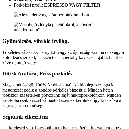
Pörkölési profil:
ESPRESSO VAGY FILTER
Gyümölcsös, vibráló ízvilág.
Tökéletes választás, ha nyitott vagy az újdonságokra, ha odavagy a
különleges ízekért, ha szereted a specialty kávék világát és ha filter
kávé rajongó vagy.
100% Arabica, Friss pörkölés
Magas minőségű, 100% Arabica kávé. A különleges ízjegyek
megőrzését pedig a gondos pörkölés biztosítja: Minden héten
többször, kis tételben pörkölünk saját mikropörkölőnkön. Minden
zacskóba csak kézzel válogatott szemek kerülnek, így biztosítva a
legmagasabb minőséget.
Segítünk elkészíteni
Ha kérdésed van, hogy otthon milyen eszközön, hogyan érdemes