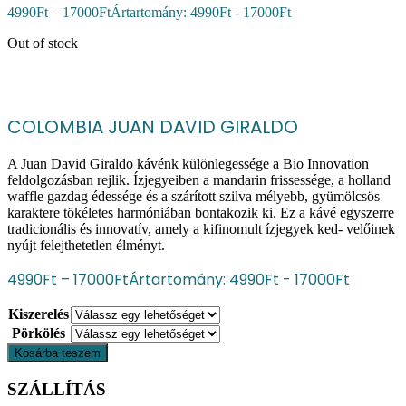
4990
Ft
–
17000
Ft
Ártartomány: 4990Ft - 17000Ft
Out of stock
COLOMBIA JUAN DAVID GIRALDO
A Juan David Giraldo kávénk különlegessége a Bio Innovation
feldolgozásban rejlik. Ízjegyeiben a mandarin frissessége, a holland
waffle gazdag édessége és a szárított szilva mélyebb, gyümölcsös
karaktere tökéletes harmóniában bontakozik ki. Ez a kávé egyszerre
tradicionális és innovatív, amely a kifinomult ízjegyek ked- velőinek
nyújt felejthetetlen élményt.
4990
Ft
–
17000
Ft
Ártartomány: 4990Ft - 17000Ft
Kiszerelés
Pörkölés
Kosárba teszem
SZÁLLÍTÁS