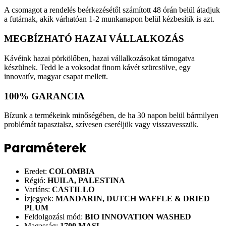
A csomagot a rendelés beérkezésétől számított 48 órán belül átadjuk
a futárnak, akik várhatóan 1-2 munkanapon belül kézbesítik is azt.
MEGBÍZHATÓ HAZAI VÁLLALKOZÁS
Kávéink hazai pörkölőben, hazai vállalkozásokat támogatva
készülnek. Tedd le a voksodat finom kávét szürcsölve, egy
innovatív, magyar csapat mellett.
100% GARANCIA
Bízunk a termékeink minőségében, de ha 30 napon belül bármilyen
problémát tapasztalsz, szívesen cseréljük vagy visszavesszük.
Paraméterek
Eredet:
COLOMBIA
Régió:
HUILA, PALESTINA
Variáns:
CASTILLO
Ízjegyek:
MANDARIN, DUTCH WAFFLE & DRIED
PLUM
Feldolgozási mód:
BIO INNOVATION WASHED
Magasság:
1700 MASL