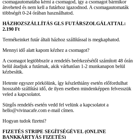
csomagautomatába kérni a csomagod, így a csomagot bármikor
átveheted és nem kell a futárhoz igazodnod. A csomagautomaták
többségét 0-24 órában használhatod.
HÁZHOZSZÁLLÍTÁS GLS FUTÁRSZOLGÁLATTAL:
2.190 Ft
Termékeinket futár általi házhoz szállítással is megkaphatod.
Mennyi idő alatt kapom kézhez a csomagot?
A csomagot legtöbbször a rendelés beérkezésétől számított 48 órán
belül átadjuk a futárnak, akik várhatóan 1-2 munkanapon belül
kézbesítik.
Hetente egyszer pörkölünk, így készlethiány esetén előfordulhat
hosszabb szállítási idő, de ilyen esetben mindenképpen felvesszük
veled a kapcsolatot.
Sürgős rendelés esetén vedd fel velünk a kapcsolatot a
hello@vivinacafe.com e-mail címen.
Hogyan tudok fizetni?
FIZETÉS STRIPE SEGÍTSÉGÉVEL (ONLINE
BANKKÁRTYÁS FIZETÉS)