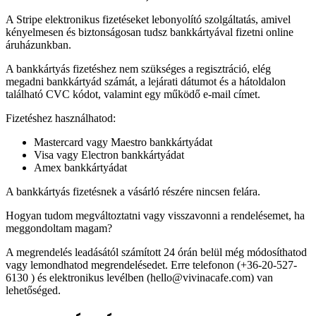
A Stripe elektronikus fizetéseket lebonyolító szolgáltatás, amivel
kényelmesen és biztonságosan tudsz bankkártyával fizetni online
áruházunkban.
A bankkártyás fizetéshez nem szükséges a regisztráció, elég
megadni bankkártyád számát, a lejárati dátumot és a hátoldalon
található CVC kódot, valamint egy működő e-mail címet.
Fizetéshez használhatod:
Mastercard vagy Maestro bankkártyádat
Visa vagy Electron bankkártyádat
Amex bankkártyádat
A bankkártyás fizetésnek a vásárló részére nincsen felára.
Hogyan tudom megváltoztatni vagy visszavonni a rendelésemet, ha
meggondoltam magam?
A megrendelés leadásától számított 24 órán belül még módosíthatod
vagy lemondhatod megrendelésedet. Erre telefonon (+36-20-527-
6130 ) és elektronikus levélben (hello@vivinacafe.com) van
lehetőséged.