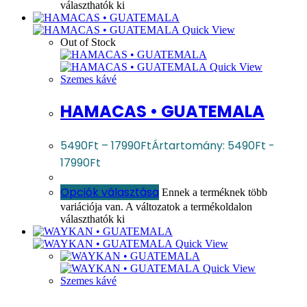
választhatók ki
Quick View
Out of Stock
Quick View
Szemes kávé
HAMACAS • GUATEMALA
5490
Ft
–
17990
Ft
Ártartomány: 5490Ft -
17990Ft
Opciók választása
Ennek a terméknek több
variációja van. A változatok a termékoldalon
választhatók ki
Quick View
Quick View
Szemes kávé