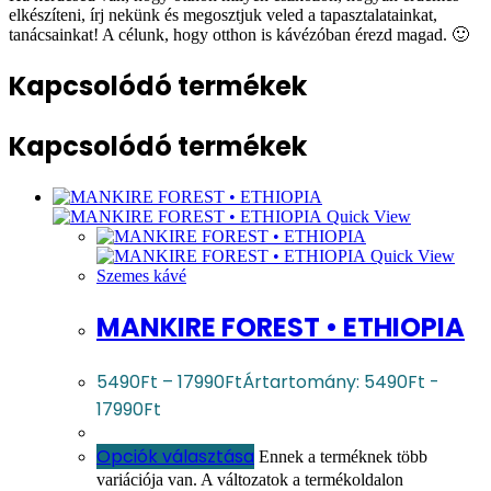
elkészíteni, írj nekünk és megosztjuk veled a tapasztalatainkat,
tanácsainkat! A célunk, hogy otthon is kávézóban érezd magad. 🙂
Kapcsolódó termékek
Kapcsolódó termékek
Quick View
Quick View
Szemes kávé
MANKIRE FOREST • ETHIOPIA
5490
Ft
–
17990
Ft
Ártartomány: 5490Ft -
17990Ft
Opciók választása
Ennek a terméknek több
variációja van. A változatok a termékoldalon