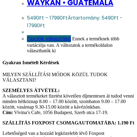
WAYKAN • GUATEMALA
5490
Ft
–
17990
Ft
Ártartomány: 5490Ft -
17990Ft
Opciók választása
Ennek a terméknek több
variációja van. A változatok a termékoldalon
választhatók ki
Gyakran Ismételt Kérdések​
MILYEN SZÁLLÍTÁSI MÓDOK KÖZÜL TUDOK
VÁLASZTANI?​
SZEMÉLYES ÁTVÉTEL:
A választott termékeket fizetést követően díjmentesen át tudod venni
minden hétköznap 8.00 – 17.00 között, szombaton 9.00 – 17.00
között, vasárnap 9.30-15.00 között a kávézónkban.
Cím:
Vivina’s Cafe, 1056 Budapest, Szerb utca 17-19.
SZÁLLÍTÁS FOXPOST CSOMAGAUTOMATÁBA: 1.190 Ft
Lehetőséged van a hozzád legközelebb lévő Foxpost