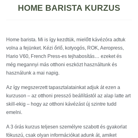
HOME BARISTA KURZUS
Home barista. Mi is így kezdtük, mielőtt kávézóra adtuk
volna a fejünket. Kézi őrlő, kotyogós, ROK, Aeropress,
Hario V60, French Press-es tejhabosítás… ezeket és
még megannyi más otthoni eszközt használtunk és
használunk a mai napig.
Az így megszerzett tapasztalatainkat adjuk át ezen a
kurzuson – az otthoni presszó beállítástól az alap latte art
skill-ekig – hogy az otthoni kávézást új szintre tudd
emelni.
A 3 órás kurzus teljesen személyre szabott és gyakorlat
fókuszú, csak olyan információkat adunk át, amiket