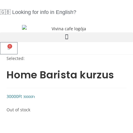
🇬🇧 Looking for info in English?
Click here!
0
Selected:
Home Barista kurzus
30000
Ft
30000
Ft
Out of stock