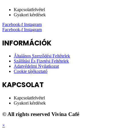
Kapcsolatfelvétel
Gyakori kérdések
Facebook-f
Instagram
Facebook-f
Instagram
INFORMÁCIÓK
Általános Szerződési Feltételek
Szállítási És Fizetési Feltételek
Adatvédelmi Nyilatkozat
Cookie tájékoztató
KAPCSOLAT
Kapcsolatfelvétel
Gyakori kérdések
© All rights reserved Vivina Café
×