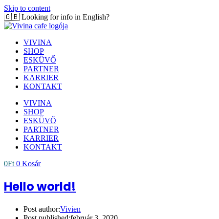
Skip to content
🇬🇧 Looking for info in English?
Click here!
VIVINA
SHOP
ESKÜVŐ
PARTNER
KARRIER
KONTAKT
VIVINA
SHOP
ESKÜVŐ
PARTNER
KARRIER
KONTAKT
0
Ft
0
Kosár
Hello world!
Post author:
Vivien
Post published:
február 3, 2020