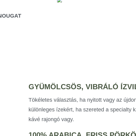
 NOUGAT
GYÜMÖLCSÖS, VIBRÁLÓ ÍZVI
Tökéletes választás, ha nyitott vagy az újd
különleges ízekért, ha szereted a specialty ká
kávé rajongó vagy.
100% ARABICA, FRISS PÖRK