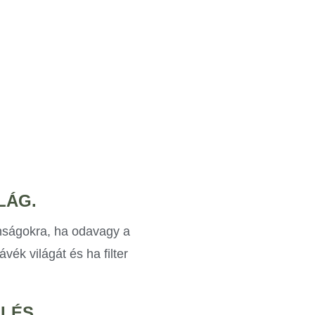
LÁG.
onságokra, ha odavagy a
vék világát és ha filter
ÖLÉS