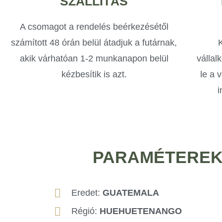
SZÁLLÍTÁS
A csomagot a rendelés beérkezésétől
számított 48 órán belül átadjuk a futárnak,
akik várhatóan 1-2 munkanapon belül
vállal
kézbesítik is azt.
le a 
i
PARAMÉTERE
Eredet:
GUATEMALA
Régió:
HUEHUETENANGO