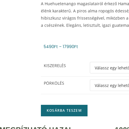
A Huehuetenango magaslatairól érkező Hamac
élénk karakterű. A piros alma ropogós édessé
hibiszkusz virágos frissességével, miközben 
a csészének. Elegáns, letisztult, igazi guatemal
5490
Ft
–
17990
Ft
KISZERELÉS
PÖRKÖLÉS
KOSÁRBA TESZEM