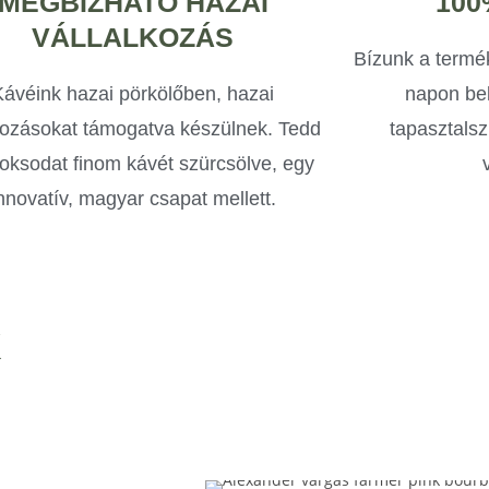
MEGBÍZHATÓ HAZAI
100
VÁLLALKOZÁS
Bízunk a termé
Kávéink hazai pörkölőben, hazai
napon bel
kozásokat támogatva készülnek. Tedd
tapasztalsz
voksodat finom kávét szürcsölve, egy
nnovatív, magyar csapat mellett.
K