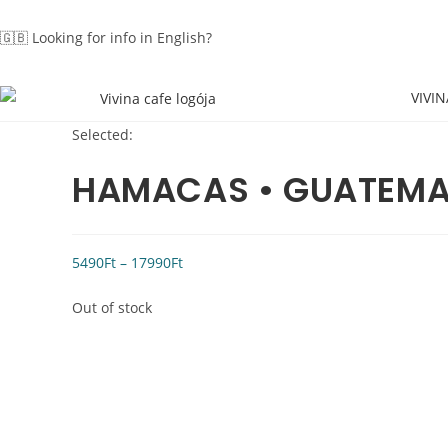
🇬🇧 Looking for info in English?
Click here!
VIVIN
Selected:
HAMACAS • GUATEMA
5490
Ft
–
17990
Ft
Out of stock