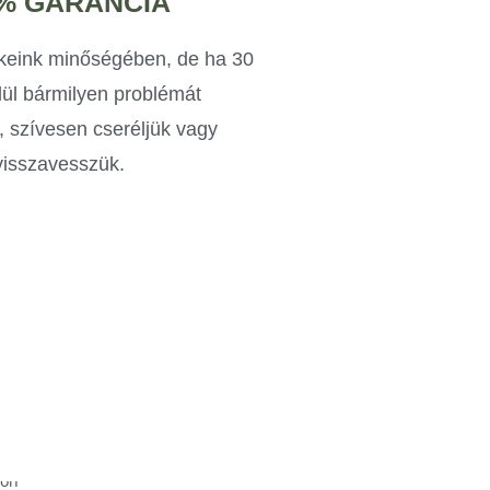
% GARANCIA
keink minőségében, de ha 30
ül bármilyen problémát
, szívesen cseréljük vagy
visszavesszük.