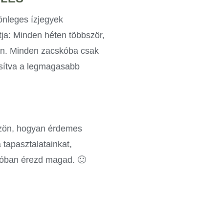
önleges ízjegyek
tja: Minden héten többször,
kön. Minden zacskóba csak
osítva a legmagasabb
özön, hogyan érdemes
 tapasztalatainkat,
ézóban érezd magad. 🙂