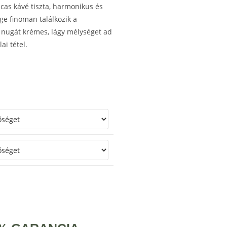
as kávé tiszta, harmonikus és
ge finoman találkozik a
a nugát krémes, lágy mélységet ad
ai tétel.