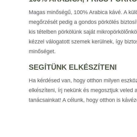
Magas minőségű, 100% Arabica kávé. A kül
megőrzését pedig a gondos pörkölés biztosí
kis tételben pörkölünk saját mikropörkölőn
kézzel válogatott szemek kerülnek, így bizt
minőséget.
SEGÍTÜNK ELKÉSZÍTENI
Ha kérdésed van, hogy otthon milyen eszk
elkészíteni, írj nekünk és megosztjuk veled a
tanácsainkat! A célunk, hogy otthon is káv