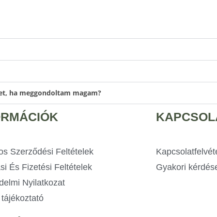
emet, ha meggondoltam magam?
ORMÁCIÓK
KAPCSOL
os Szerződési Feltételek
Kapcsolatfelvét
ási És Fizetési Feltételek
Gyakori kérdés
delmi Nyilatkozat
tájékoztató