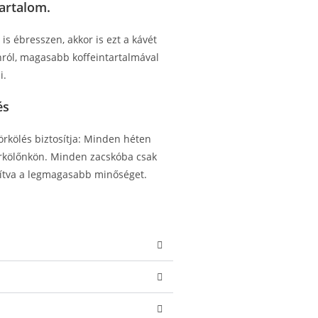
artalom.
is ébresszen, akkor is ezt a kávét
ánról, magasabb koffeintartalmával
i.
és
rkölés biztosítja: Minden héten
örkölőnkön. Minden zacskóba csak
osítva a legmagasabb minőséget.