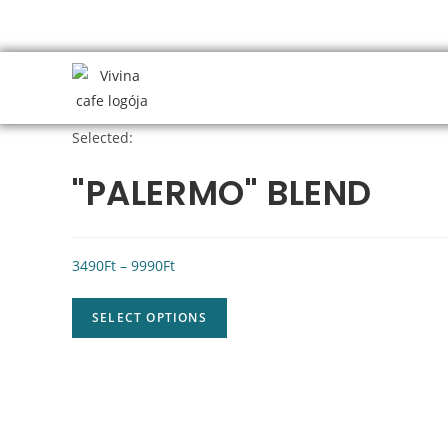
Selected:
"PALERMO" BLEND
3490
Ft
–
9990
Ft
SELECT OPTIONS