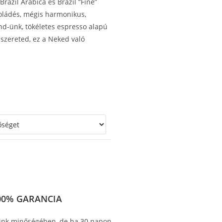
razil Arabica és Brazil “Fine”
koládés, mégis harmonikus,
nd-ünk, tökéletes espresso alapú
k szereted, ez a Neked való
00% GARANCIA
ink minőségében, de ha 30 napon