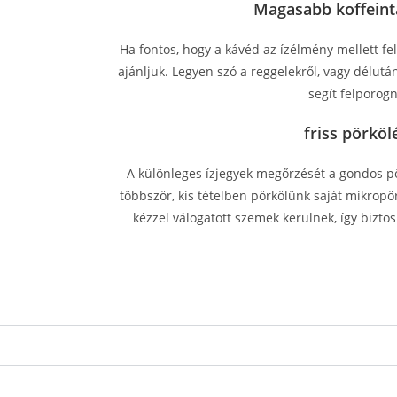
Magasabb koffeint
Ha fontos, hogy a kávéd az ízélmény mellett fel 
ajánljuk. Legyen szó a reggelekről, vagy délut
segít felpörögn
friss pörköl
A különleges ízjegyek megőrzését a gondos pö
többször, kis tételben pörkölünk saját mikrop
kézzel válogatott szemek kerülnek, így bizt