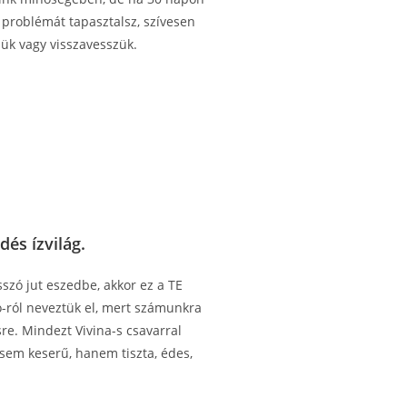
 problémát tapasztalsz, szívesen
jük vagy visszavesszük.
dés ízvilág.
sszó jut eszedbe, akkor ez a TE
o-ról neveztük el, mert számunkra
sre. Mindezt Vivina-s csavarral
sem keserű, hanem tiszta, édes,