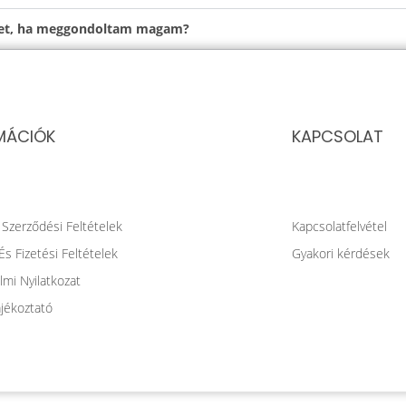
emet, ha meggondoltam magam?
MÁCIÓK
KAPCSOLAT
 Szerződési Feltételek
Kapcsolatfelvétel
 És Fizetési Feltételek
Gyakori kérdések
mi Nyilatkozat
jékoztató