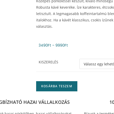
Közepes pörköléssel készült, kiváló minőségű B
Robusta kávé keveréke. Íze karakteres, étcso
letisztult. A legmagasabb koffeintartalmú ble
italokhoz. Ha a kávét klasszikus, csokis ízűne
választás.
3490
Ft
–
9990
Ft
KISZERELÉS
KOSÁRBA TESZEM
GBÍZHATÓ HAZAI VÁLLALKOZÁS
1
nk hazai pörkölőben, hazai vállalkozásokat
Bízunk a terméke