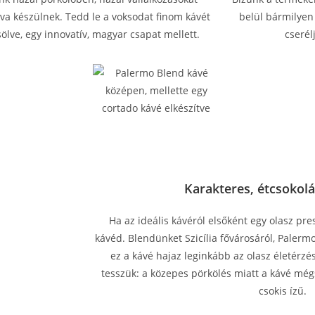
va készülnek. Tedd le a voksodat finom kávét
belül bármilyen
ölve, egy innovatív, magyar csapat mellett.
cserél
Karakteres, étcsokolá
Ha az ideális kávéról elsőként egy olasz pre
kávéd. Blendünket Szicília fővárosáról, Palerm
ez a kávé hajaz leginkább az olasz életérzé
tesszük: a közepes pörkölés miatt a kávé még
csokis ízű.