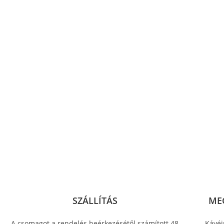
SZÁLLÍTÁS
ME
A csomagot a rendelés beérkezésétől számított 48
Kávéi