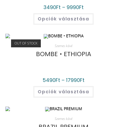
3490
Ft
–
9990
Ft
Opciók választása
OUT OF STOCK
Szemes kávé
BOMBE • ETHIOPIA
5490
Ft
–
17990
Ft
Opciók választása
Szemes kávé
BRAZIL PREMIUM