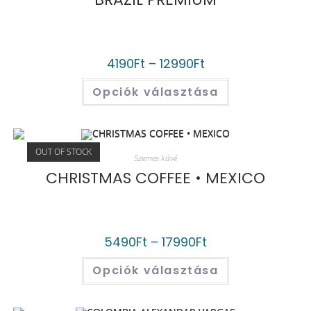
4190
Ft
–
12990
Ft
Opciók választása
OUT OF STOCK
Szemes kávé
CHRISTMAS COFFEE • MEXICO
5490
Ft
–
17990
Ft
Opciók választása