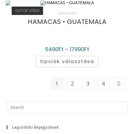
OUT OF STOCK
Szemes kávé
HAMACAS • GUATEMALA
5490
Ft
–
17990
Ft
Opciók választása
1
2
3
4
Legutóbbi Bejegyzések