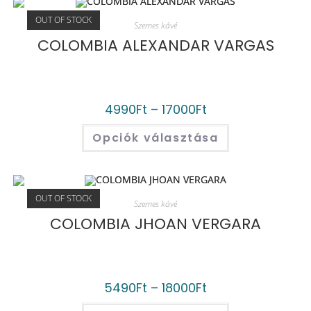
OUT OF STOCK
Szemes kávé
COLOMBIA ALEXANDAR VARGAS
4990
Ft
–
17000
Ft
Opciók választása
OUT OF STOCK
Szemes kávé
COLOMBIA JHOAN VERGARA
5490
Ft
–
18000
Ft