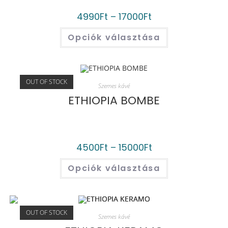
4990
Ft
–
17000
Ft
Opciók választása
OUT OF STOCK
Szemes kávé
ETHIOPIA BOMBE
4500
Ft
–
15000
Ft
Opciók választása
OUT OF STOCK
Szemes kávé