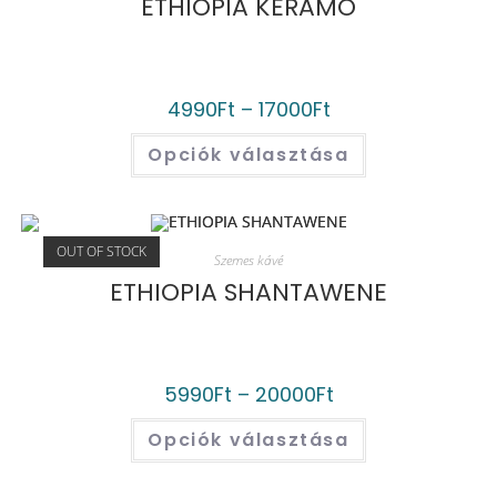
ETHIOPIA KERAMO
4990
Ft
–
17000
Ft
Opciók választása
OUT OF STOCK
Szemes kávé
ETHIOPIA SHANTAWENE
5990
Ft
–
20000
Ft
Opciók választása